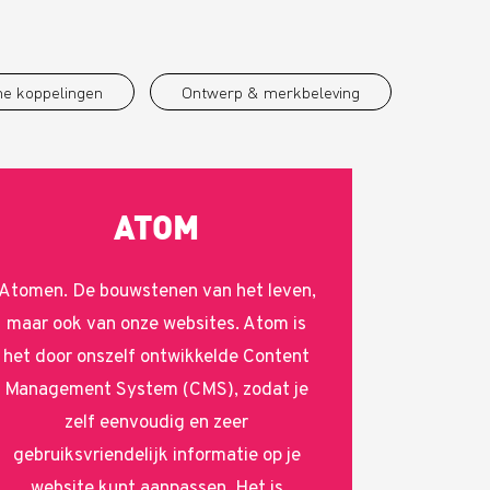
me koppelingen
Ontwerp & merkbeleving
ATOM
Atomen. De bouwstenen van het leven,
maar ook van onze websites. Atom is
het door onszelf ontwikkelde Content
Management System (CMS), zodat je
zelf eenvoudig en zeer
gebruiksvriendelijk informatie op je
website kunt aanpassen. Het is