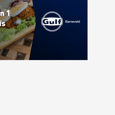
n 1
is