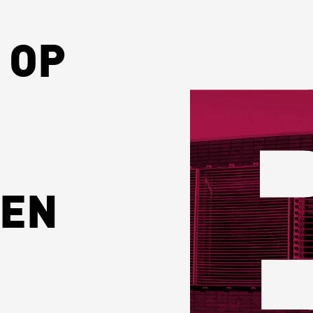
 OP
E
GEN