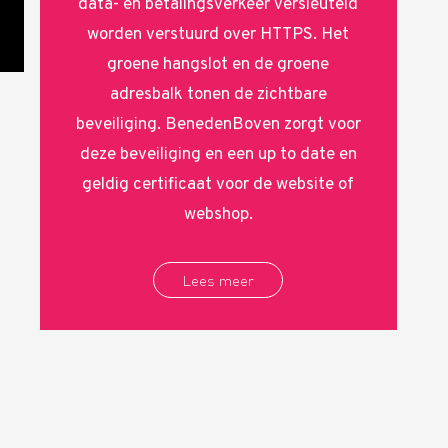
data- en betalingsverkeer versleuteld
worden verstuurd over HTTPS. Het
groene hangslot en de groene
adresbalk tonen de zichtbare
beveiliging. BenedenBoven zorgt voor
deze beveiliging en een up to date en
geldig certificaat voor de website of
webshop.
Lees meer