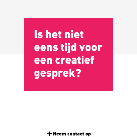
Is het niet
eens tijd voor
een creatief
gesprek?
Neem contact op