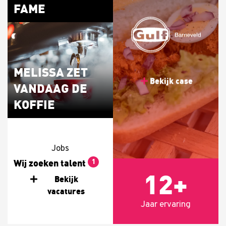
FAME
MELISSA ZET
Bekijk case
VANDAAG DE
KOFFIE
Jobs
Wij zoeken talent
1
12+
Bekijk
vacatures
Jaar ervaring