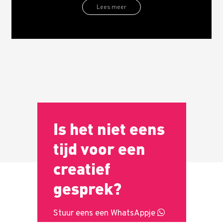
Lees meer
Is het niet eens
tijd voor een
creatief
gesprek?
Stuur eens een WhatsAppje