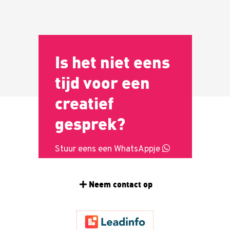
Is het niet eens
tijd voor een
creatief
gesprek?
Stuur eens een WhatsAppje
Neem contact op