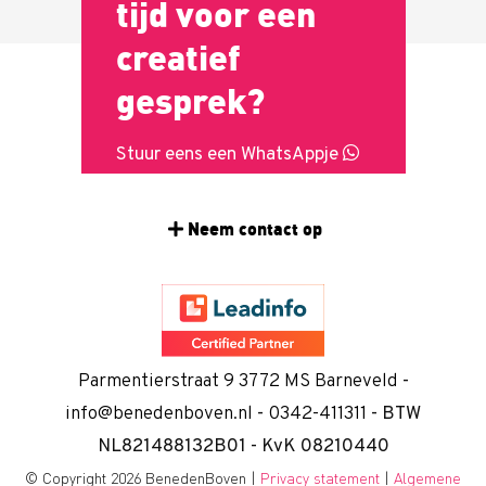
tijd voor een
creatief
gesprek?
Stuur eens een WhatsAppje
Neem contact op
Parmentierstraat 9 3772 MS Barneveld
-
info@benedenboven.nl
-
0342-411311
- BTW
NL821488132B01 - KvK 08210440
© Copyright 2026 BenedenBoven |
Privacy statement
|
Algemene